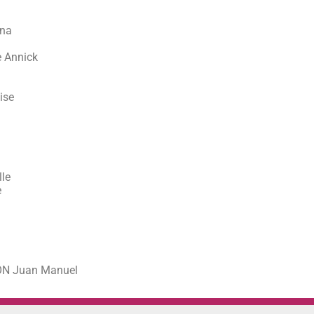
n
na
 Annick
ise
le
e
N Juan Manuel