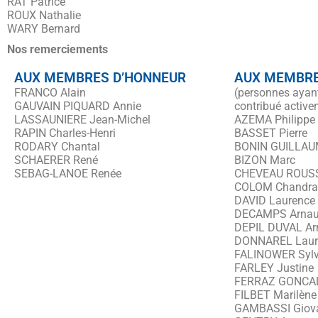
RAT Patrice
ROUX Nathalie
WARY Bernard
Nos remerciements
AUX MEMBRES D’HONNEUR
AUX MEMBRE
FRANCO Alain
(personnes ayant 
GAUVAIN PIQUARD Annie
contribué active
LASSAUNIERE Jean-Michel
AZEMA Philippe
RAPIN Charles-Henri
BASSET Pierre
RODARY Chantal
BONIN GUILLAUM
SCHAERER René
BIZON Marc
SEBAG-LANOE Renée
CHEVEAU ROUSSE
COLOM Chandra
DAVID Laurence
DECAMPS Arna
DEPIL DUVAL Ar
DONNAREL Laur
FALINOWER Sylv
FARLEY Justine
FERRAZ GONCAL
FILBET Marilène
GAMBASSI Giov