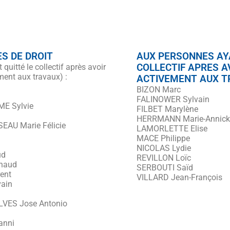
S DE DROIT
AUX PERSONNES AY
quitté le collectif après avoir
COLLECTIF APRES A
ment aux travaux) :
ACTIVEMENT AUX 
BIZON Marc
FALINOWER Sylvain
E Sylvie
FILBET Marylène
HERRMANN Marie-Annick
AU Marie Félicie
LAMORLETTE Elise
MACE Philippe
NICOLAS Lydie
ud
REVILLON Loïc
naud
SERBOUTI Saïd
ent
VILLARD Jean-François
ain
VES Jose Antonio
anni